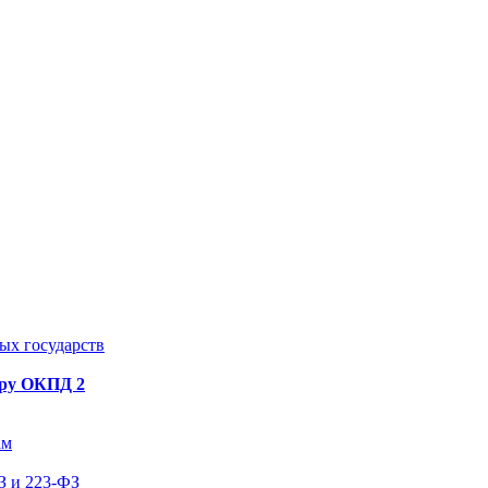
ых государств
ору ОКПД 2
ам
З и 223-ФЗ