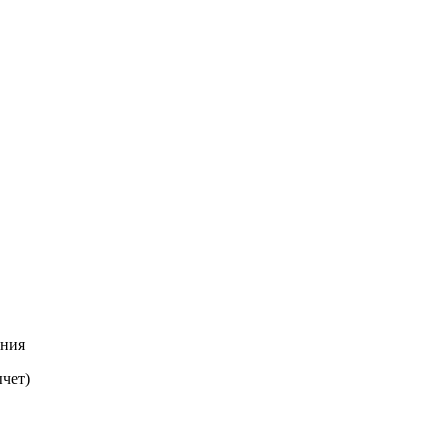
ения
чет)