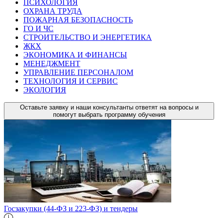
ПСИХОЛОГИЯ
ОХРАНА ТРУДА
ПОЖАРНАЯ БЕЗОПАСНОСТЬ
ГО И ЧС
СТРОИТЕЛЬСТВО И ЭНЕРГЕТИКА
ЖКХ
ЭКОНОМИКА И ФИНАНСЫ
МЕНЕДЖМЕНТ
УПРАВЛЕНИЕ ПЕРСОНАЛОМ
ТЕХНОЛОГИЯ И СЕРВИС
ЭКОЛОГИЯ
Оставьте заявку и наши консультанты ответят на вопросы и
помогут выбрать программу обучения
Госзакупки (44-ФЗ и 223-ФЗ) и тендеры