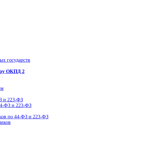
ых государств
ору ОКПД 2
ам
З и 223-ФЗ
44-ФЗ и 223-ФЗ
ков по 44-ФЗ и 223-ФЗ
щиков