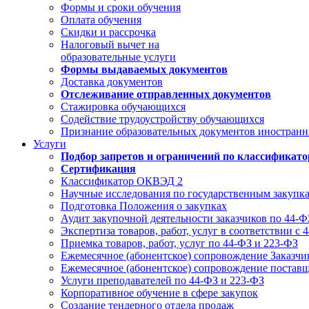
Формы и сроки обучения
Оплата обучения
Скидки и рассрочка
Налоговый вычет на
образовательные услуги
Формы выдаваемых документов
Доставка документов
Отслеживание отправленных документов
Стажировка обучающихся
Содействие трудоустройству обучающихся
Признание образовательных документов иностранн
Услуги
Подбор запретов и ограничений по классификат
Сертификация
Классификатор ОКВЭД 2
Научные исследования по государственным закупк
Подготовка Положения о закупках
Аудит закупочной деятельности заказчиков по 44-Ф
Экспертиза товаров, работ, услуг в соответствии с 
Приемка товаров, работ, услуг по 44-ФЗ и 223-ФЗ
Ежемесячное (абонентское) сопровождение Заказчи
Ежемесячное (абонентское) сопровождение постав
Услуги преподавателей по 44-ФЗ и 223-ФЗ
Корпоративное обучение в сфере закупок
Создание тендерного отдела продаж