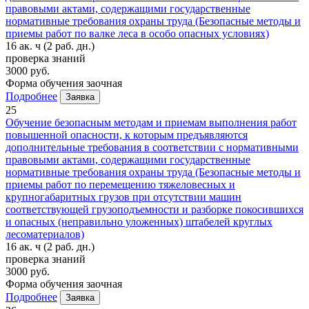
правовыми актами, содержащими государственные
нормативные требования охраны труда (Безопасные методы и
приемы работ по валке леса в особо опасных условиях)
16 ак. ч
(2 раб. дн.)
проверка знаний
3000 руб.
Форма обучения
заочная
Подробнее
Заявка
25
Обучение безопасным методам и приемам выполнения работ
повышенной опасности, к которым предъявляются
дополнительные требования в соответствии с нормативными
правовыми актами, содержащими государственные
нормативные требования охраны труда (Безопасные методы и
приемы работ по перемещению тяжеловесных и
крупногабаритных грузов при отсутствии машин
соответствующей грузоподъемности и разборке покосившихся
и опасных (неправильно уложенных) штабелей круглых
лесоматериалов)
16 ак. ч
(2 раб. дн.)
проверка знаний
3000 руб.
Форма обучения
заочная
Подробнее
Заявка