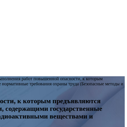
ыполнения работ повышенной опасности, к которым
 нормативные требования охраны труда (Безопасные методы и
ости, к которым предъявляются
и, содержащими государственные
радиоактивными веществами и