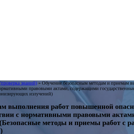
(проверка знаний)
»
Обучение безопасным методам и приемам в
нормативными правовыми актами, содержащими государственные
ионизирующих излучений)
ам выполнения работ повышенной опасн
ствии с нормативными правовыми актам
 (Безопасные методы и приемы работ с 
)