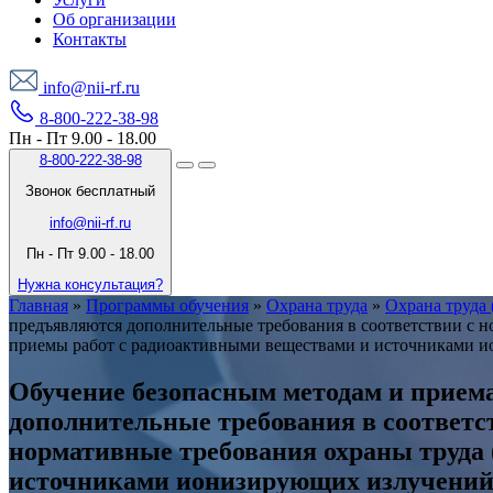
Об организации
Контакты
info@nii-rf.ru
8-800-222-38-98
Пн - Пт 9.00 - 18.00
8-800-222-38-98
Звонок бесплатный
info@nii-rf.ru
Пн - Пт 9.00 - 18.00
Нужна консультация?
Главная
»
Программы обучения
»
Охрана труда
»
Охрана труда 
предъявляются дополнительные требования в соответствии с 
приемы работ с радиоактивными веществами и источниками 
Обучение безопасным методам и прием
дополнительные требования в соответ
нормативные требования охраны труда
источниками ионизирующих излучений