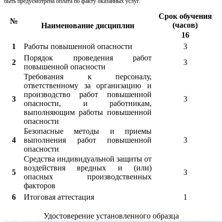
быть предусмотрена оплата по факту оказанных услуг.
Срок обучения
№
(часов)
Наименование дисциплин
16
1
Работы повышенной опасности
3
Порядок проведения работ
2
3
повышенной опасности
Требования к персоналу,
ответственному за организацию и
производство работ повышенной
3
3
опасности, и работникам,
выполняющим работы повышенной
опасности
Безопасные методы и приемы
4
выполнения работ повышенной
3
опасности
Средства индивидуальной защиты от
воздействия вредных и (или)
5
3
опасных производственных
факторов
6
Итоговая аттестация
1
Удостоверение установленного образца