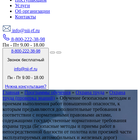
Услуги
Об организации
Контакты
info@nii-rf.ru
8-800-222-38-98
Пн - Пт 9.00 - 18.00
8-800-222-38-98
Звонок бесплатный
info@nii-rf.ru
Пн - Пт 9.00 - 18.00
Нужна консультация?
Главная
»
Программы обучения
»
Охрана труда
»
Охрана
труда (проверка знаний)
»
Обучение безопасным методам и
приемам выполнения работ повышенной опасности, к
которым предъявляются дополнительные требования в
соответствии с нормативными правовыми актами,
содержащими государственные нормативные требования
охраны труда (Безопасные методы и приемы работ в
непосредственной близости от полотна или проезжей части
эксплуатируемых автомобильных и железных дорог)