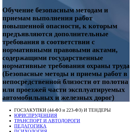
Обучение безопасным методам и
приемам выполнения работ
повышенной опасности, к которым
предъявляются дополнительные
требования в соответствии с
нормативными правовыми актами,
содержащими государственные
нормативные требования охраны труда
(Безопасные методы и приемы работ в
непосредственной близости от полотна
или проезжей части эксплуатируемых
автомобильных и железных дорог)
ГОСЗАКУПКИ (44-ФЗ и 223-ФЗ) И ТЕНДЕРЫ
ЮРИСПРУДЕНЦИЯ
ТРАНСПОРТ И АВТОДОРОГИ
ПЕДАГОГИКА
ПСИХОЛОГИЯ