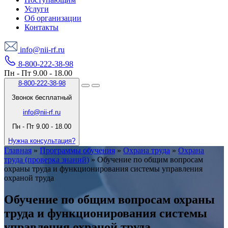
Услуги
Об организации
Контакты
info@nii-rf.ru
8-800-222-38-98
Пн - Пт 9.00 - 18.00
8-800-222-38-98
Звонок бесплатный
info@nii-rf.ru
Пн - Пт 9.00 - 18.00
Нужна консультация?
Главная
»
Программы обучения
»
Охрана труда
»
Охрана
труда (проверка знаний)
»
Обучение по общим вопросам
охраны труда и функционирования системы управления
охраной труда
Обучение по общим вопросам охраны
труда и функционирования системы
управления охраной труда