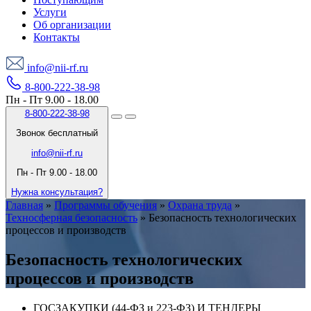
Услуги
Об организации
Контакты
info@nii-rf.ru
8-800-222-38-98
Пн - Пт 9.00 - 18.00
8-800-222-38-98
Звонок бесплатный
info@nii-rf.ru
Пн - Пт 9.00 - 18.00
Нужна консультация?
Главная
»
Программы обучения
»
Охрана труда
»
Техносферная безопасность
»
Безопасность технологических
процессов и производств
Безопасность технологических
процессов и производств
ГОСЗАКУПКИ (44-ФЗ и 223-ФЗ) И ТЕНДЕРЫ