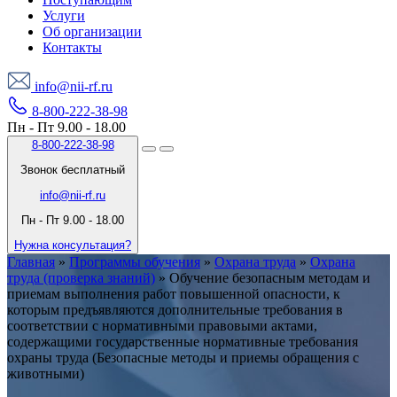
Услуги
Об организации
Контакты
info@nii-rf.ru
8-800-222-38-98
Пн - Пт 9.00 - 18.00
8-800-222-38-98
Звонок бесплатный
info@nii-rf.ru
Пн - Пт 9.00 - 18.00
Нужна консультация?
Главная
»
Программы обучения
»
Охрана труда
»
Охрана
труда (проверка знаний)
»
Обучение безопасным методам и
приемам выполнения работ повышенной опасности, к
которым предъявляются дополнительные требования в
соответствии с нормативными правовыми актами,
содержащими государственные нормативные требования
охраны труда (Безопасные методы и приемы обращения с
животными)