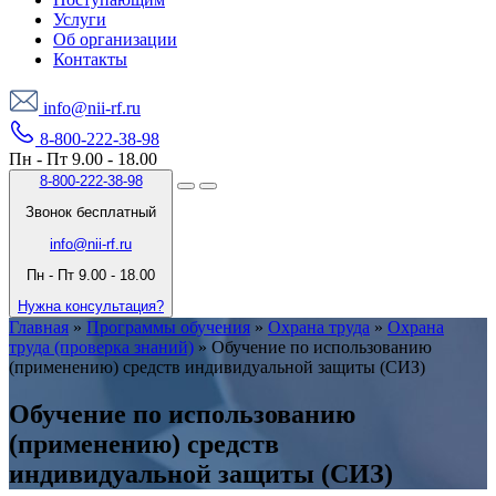
Услуги
Об организации
Контакты
info@nii-rf.ru
8-800-222-38-98
Пн - Пт 9.00 - 18.00
8-800-222-38-98
Звонок бесплатный
info@nii-rf.ru
Пн - Пт 9.00 - 18.00
Нужна консультация?
Главная
»
Программы обучения
»
Охрана труда
»
Охрана
труда (проверка знаний)
»
Обучение по использованию
(применению) средств индивидуальной защиты (СИЗ)
Обучение по использованию
(применению) средств
индивидуальной защиты (СИЗ)