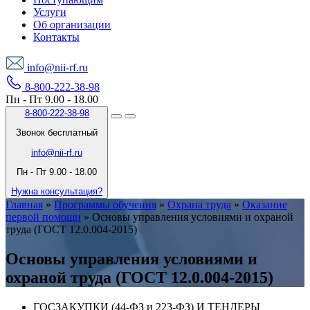
Услуги
Об организации
Контакты
info@nii-rf.ru
8-800-222-38-98
Пн - Пт 9.00 - 18.00
8-800-222-38-98
Звонок бесплатный
info@nii-rf.ru
Пн - Пт 9.00 - 18.00
Нужна консультация?
Главная
»
Программы обучения
»
Охрана труда
»
Оказание
первой помощи
»
Основы управления условиями и охраной
труда (ГОСТ 12.0.004-2015)
Основы управления условиями и
охраной труда (ГОСТ 12.0.004-2015)
ГОСЗАКУПКИ (44-ФЗ и 223-ФЗ) И ТЕНДЕРЫ