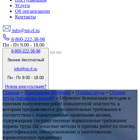
Услуги
Об организации
Контакты
info@nii-rf.ru
8-800-222-38-98
Пн - Пт 9.00 - 18.00
8-800-222-38-98
Звонок бесплатный
info@nii-rf.ru
Пн - Пт 9.00 - 18.00
Нужна консультация?
Главная
»
Программы обучения
»
Охрана труда
»
Охрана
труда (проверка знаний)
»
Обучение безопасным методам и
приемам выполнения работ повышенной опасности, к
которым предъявляются дополнительные требования в
соответствии с нормативными правовыми актами,
содержащими государственные нормативные требования
охраны труда (Безопасные методы и приемы работ по поиску,
идентификации, обезвреживанию и уничтожению
взрывоопасных предметов)