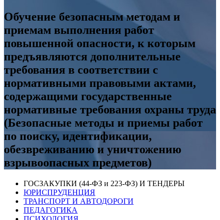
Обучение безопасным методам и
приемам выполнения работ
повышенной опасности, к которым
предъявляются дополнительные
требования в соответствии с
нормативными правовыми актами,
содержащими государственные
нормативные требования охраны труда
(Безопасные методы и приемы работ
по поиску, идентификации,
обезвреживанию и уничтожению
взрывоопасных предметов)
ГОСЗАКУПКИ (44-ФЗ и 223-ФЗ) И ТЕНДЕРЫ
ЮРИСПРУДЕНЦИЯ
ТРАНСПОРТ И АВТОДОРОГИ
ПЕДАГОГИКА
ПСИХОЛОГИЯ