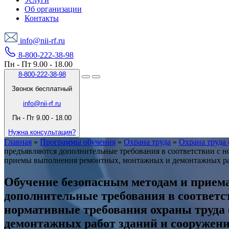
Об организации
Контакты
info@nii-rf.ru
8-800-222-38-98
Пн - Пт 9.00 - 18.00
8-800-222-38-98
Звонок бесплатный
info@nii-rf.ru
Пн - Пт 9.00 - 18.00
Нужна консультация?
Главная
»
Программы обучения
»
Охрана труда
»
Охрана труда 
предъявляются дополнительные требования в соответствии с 
приемы выполнения ремонтных, монтажных и демонтажных ра
Обучение безопасным методам и прием
дополнительные требования в соответ
нормативные требования охраны труда
демонтажных работ зданий и сооружени