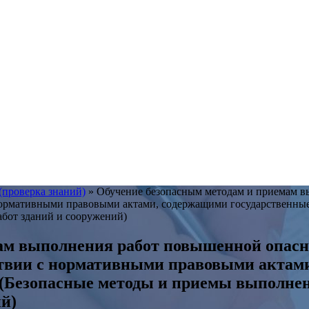
(проверка знаний)
»
Обучение безопасным методам и приемам в
нормативными правовыми актами, содержащими государственные
бот зданий и сооружений)
ам выполнения работ повышенной опасн
ствии с нормативными правовыми актам
 (Безопасные методы и приемы выполне
й)