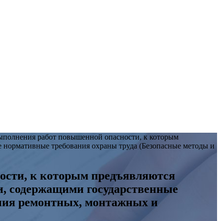
ыполнения работ повышенной опасности, к которым
 нормативные требования охраны труда (Безопасные методы и
ости, к которым предъявляются
и, содержащими государственные
ния ремонтных, монтажных и