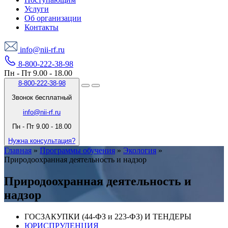
Услуги
Об организации
Контакты
info@nii-rf.ru
8-800-222-38-98
Пн - Пт 9.00 - 18.00
8-800-222-38-98
Звонок бесплатный
info@nii-rf.ru
Пн - Пт 9.00 - 18.00
Нужна консультация?
Главная
»
Программы обучения
»
Экология
»
Природоохранная деятельность и надзор
Природоохранная деятельность и
надзор
ГОСЗАКУПКИ (44-ФЗ и 223-ФЗ) И ТЕНДЕРЫ
ЮРИСПРУДЕНЦИЯ