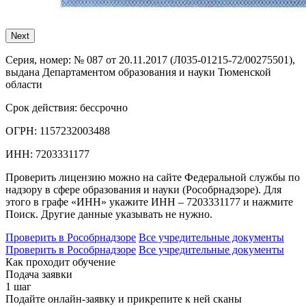
Next
Серия, номер:
№ 087 от 20.11.2017 (Л035-01215-72/00275501),
выдана Департаментом образования и науки Тюменской
области
Срок действия:
бессрочно
ОГРН:
1157232003488
ИНН:
7203331177
Проверить лицензию можно на сайте Федеральной службы по
надзору в сфере образования и науки (Рособрнадзоре). Для
этого в графе «ИНН» укажите ИНН – 7203331177 и нажмите
Поиск. Другие данные указывать не нужно.
Проверить в Рособрнадзоре
Все учредительные документы
Проверить в Рособрнадзоре
Все учредительные документы
Как проходит обучение
Подача заявки
1 шаг
Подайте онлайн-заявку и прикрепите к ней сканы