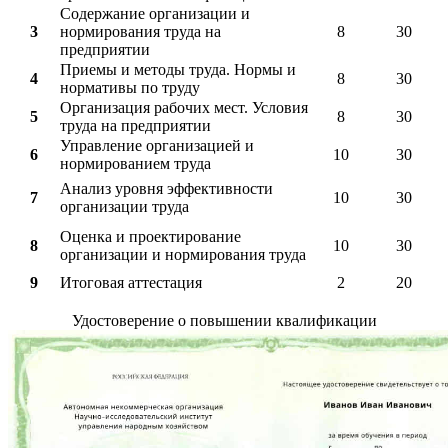
Содержание организации и
3
нормирования труда на
8
30
предприятии
Приемы и методы труда. Нормы и
4
8
30
нормативы по труду
Организация рабочих мест. Условия
5
8
30
труда на предприятии
Управление организацией и
6
10
30
нормированием труда
Анализ уровня эффективности
7
10
30
организации труда
Оценка и проектирование
8
10
30
организации и нормирования труда
9
Итоговая аттестация
2
20
Удостоверение о повышении квалификации