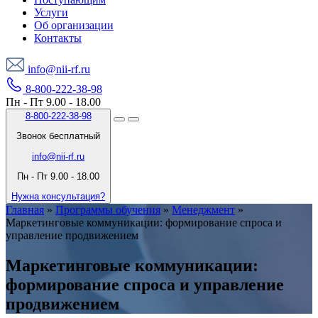
Услуги
Об организации
Контакты
info@nii-rf.ru
8-800-222-38-98
Пн - Пт 9.00 - 18.00
8-800-222-38-98
Звонок бесплатный
info@nii-rf.ru
Пн - Пт 9.00 - 18.00
Нужна консультация?
Главная
»
Программы обучения
»
Менеджмент
»
Маркетинговые коммуникации: формирование спроса и
управление продвижением
Маркетинговые коммуникации:
формирование спроса и управление
продвижением