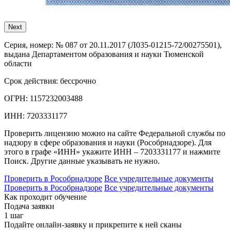
Next
Серия, номер:
№ 087 от 20.11.2017 (Л035-01215-72/00275501),
выдана Департаментом образования и науки Тюменской
области
Срок действия:
бессрочно
ОГРН:
1157232003488
ИНН:
7203331177
Проверить лицензию можно на сайте Федеральной службы по
надзору в сфере образования и науки (Рособрнадзоре). Для
этого в графе «ИНН» укажите ИНН – 7203331177 и нажмите
Поиск. Другие данные указывать не нужно.
Проверить в Рособрнадзоре
Все учредительные документы
Проверить в Рособрнадзоре
Все учредительные документы
Как проходит обучение
Подача заявки
1 шаг
Подайте онлайн-заявку и прикрепите к ней сканы