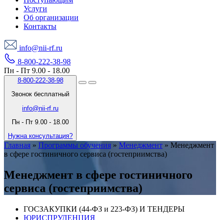
Услуги
Об организации
Контакты
info@nii-rf.ru
8-800-222-38-98
Пн - Пт 9.00 - 18.00
8-800-222-38-98
Звонок бесплатный
info@nii-rf.ru
Пн - Пт 9.00 - 18.00
Нужна консультация?
Главная
»
Программы обучения
»
Менеджмент
»
Менеджмент
в сфере гостиничного сервиса (гостеприимства)
Менеджмент в сфере гостиничного
сервиса (гостеприимства)
ГОСЗАКУПКИ (44-ФЗ и 223-ФЗ) И ТЕНДЕРЫ
ЮРИСПРУДЕНЦИЯ