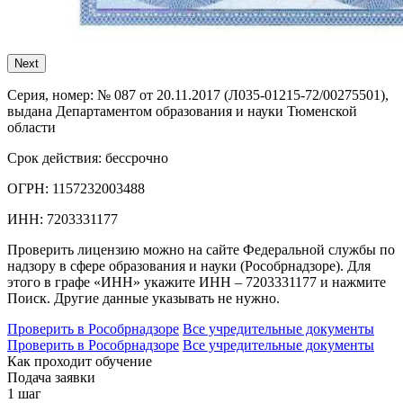
Next
Серия, номер:
№ 087 от 20.11.2017 (Л035-01215-72/00275501),
выдана Департаментом образования и науки Тюменской
области
Срок действия:
бессрочно
ОГРН:
1157232003488
ИНН:
7203331177
Проверить лицензию можно на сайте Федеральной службы по
надзору в сфере образования и науки (Рособрнадзоре). Для
этого в графе «ИНН» укажите ИНН – 7203331177 и нажмите
Поиск. Другие данные указывать не нужно.
Проверить в Рособрнадзоре
Все учредительные документы
Проверить в Рособрнадзоре
Все учредительные документы
Как проходит обучение
Подача заявки
1 шаг