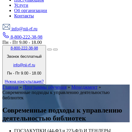
Услуги
Об организации
Контакты
info@nii-rf.ru
8-800-222-38-98
Пн - Пт 9.00 - 18.00
8-800-222-38-98
Звонок бесплатный
info@nii-rf.ru
Пн - Пт 9.00 - 18.00
Нужна консультация?
Главная
»
Программы обучения
»
Менеджмент
»
Современные подходы к управлению деятельностью
библиотек
Современные подходы к управлению
деятельностью библиотек
ГОСЗАКУПКИ (44-ФЗ и 223-ФЗ) И ТЕНДЕРЫ