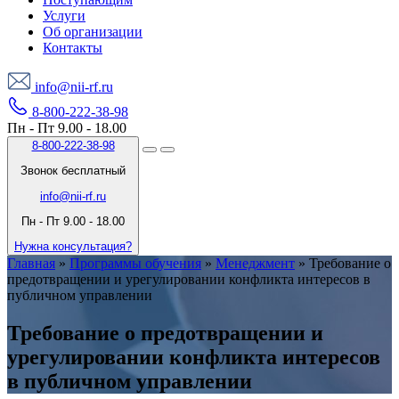
Услуги
Об организации
Контакты
info@nii-rf.ru
8-800-222-38-98
Пн - Пт 9.00 - 18.00
8-800-222-38-98
Звонок бесплатный
info@nii-rf.ru
Пн - Пт 9.00 - 18.00
Нужна консультация?
Главная
»
Программы обучения
»
Менеджмент
»
Требование о
предотвращении и урегулировании конфликта интересов в
публичном управлении
Требование о предотвращении и
урегулировании конфликта интересов
в публичном управлении