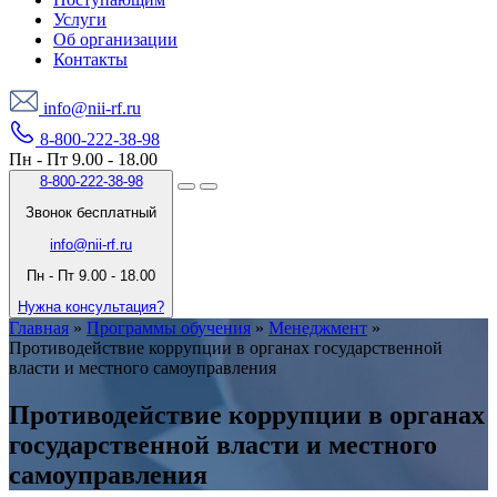
Услуги
Об организации
Контакты
info@nii-rf.ru
8-800-222-38-98
Пн - Пт 9.00 - 18.00
8-800-222-38-98
Звонок бесплатный
info@nii-rf.ru
Пн - Пт 9.00 - 18.00
Нужна консультация?
Главная
»
Программы обучения
»
Менеджмент
»
Противодействие коррупции в органах государственной
власти и местного самоуправления
Противодействие коррупции в органах
государственной власти и местного
самоуправления