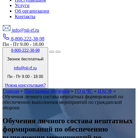
Услуги
Об организации
Контакты
info@nii-rf.ru
8-800-222-38-98
Пн - Пт 9.00 - 18.00
8-800-222-38-98
Звонок бесплатный
info@nii-rf.ru
Пн - Пт 9.00 - 18.00
Нужна консультация?
Главная
»
Программы обучения
»
ГО и ЧС
»
НАСФ
»
Обучения личного состава нештатных формирований по
обеспечению выполнения мероприятий по гражданской
обороне
Обучения личного состава нештатных
формирований по обеспечению
выполнения мероприятий по