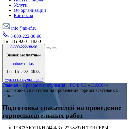
Услуги
Об организации
Контакты
info@nii-rf.ru
8-800-222-38-98
Пн - Пт 9.00 - 18.00
8-800-222-38-98
Звонок бесплатный
info@nii-rf.ru
Пн - Пт 9.00 - 18.00
Нужна консультация?
Главная
»
Программы обучения
»
ГО и ЧС
»
НАСФ
»
Подготовка спасателей на проведение горноспасательных
работ
Подготовка спасателей на проведение
горноспасательных работ
ГОСЗАКУПКИ (44-ФЗ и 223-ФЗ) И ТЕНДЕРЫ