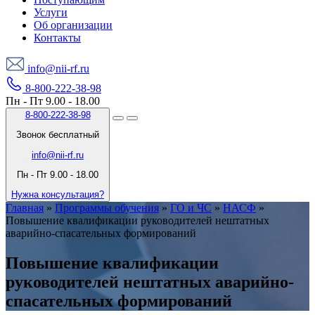
Услуги
Об организации
Контакты
info@nii-rf.ru
8-800-222-38-98
Пн - Пт 9.00 - 18.00
8-800-222-38-98
Звонок бесплатный
info@nii-rf.ru
Пн - Пт 9.00 - 18.00
Нужна консультация?
Главная
»
Программы обучения
»
ГО и ЧС
»
НАСФ
»
Повышение квалификации руководителей нештатных
аварийно-спасательных формирований
Повышение квалификации
руководителей нештатных аварийно-
спасательных формирований