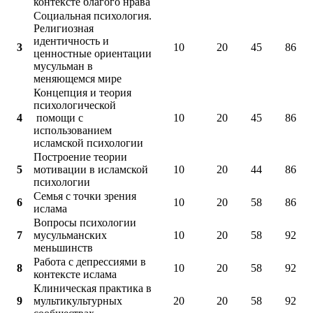
контексте благого нрава
Социальная психология.
Религиозная
идентичность и
3
10
20
45
86
ценностные ориентации
мусульман в
меняющемся мире
Концепция и теория
психологической
4
помощи с
10
20
45
86
использованием
исламской психологии
Построение теории
5
мотивации в исламской
10
20
44
86
психологии
Семья с точки зрения
6
10
20
58
86
ислама
Вопросы психологии
7
мусульманских
10
20
58
92
меньшинств
Работа с депрессиями в
8
10
20
58
92
контексте ислама
Клиническая практика в
9
мультикультурных
20
20
58
92