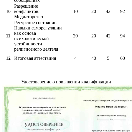
сообществах
Разрешение
10
конфликтов.
10
20
42
92
Медиаторство
Ресурсное состояние.
Навыки саморегуляции
как основа
11
20
20
42
94
психологической
устойчивости
религиозного деятеля
12
Итоговая аттестация
4
40
5
60
Удостоверение о повышении квалификации