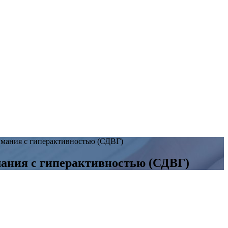
имания с гиперактивностью (СДВГ)
мания с гиперактивностью (СДВГ)