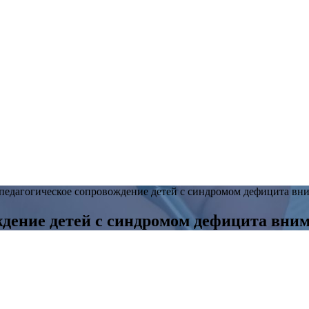
педагогическое сопровождение детей с синдромом дефицита вн
ждение детей с синдромом дефицита вни