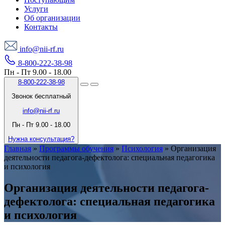
Услуги
Об организации
Контакты
info@nii-rf.ru
8-800-222-38-98
Пн - Пт 9.00 - 18.00
8-800-222-38-98
Звонок бесплатный
info@nii-rf.ru
Пн - Пт 9.00 - 18.00
Нужна консультация?
Главная
»
Программы обучения
»
Психология
»
Организация
деятельности педагога-дефектолога: специальная педагогика
и психология
Организация деятельности педагога-
дефектолога: специальная педагогика
и психология