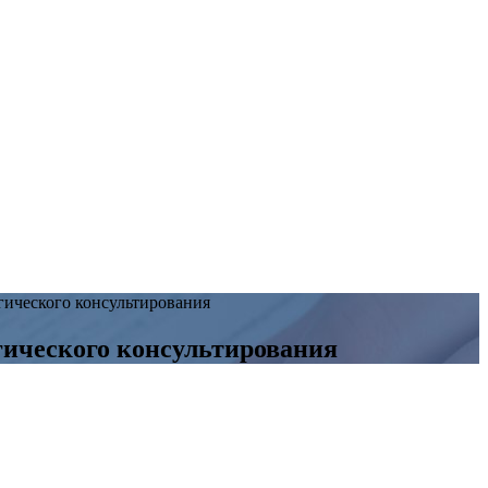
гического консультирования
гического консультирования