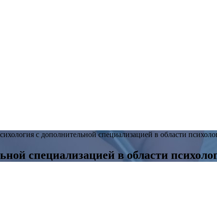
сихология с дополнительной специализацией в области психоло
ьной специализацией в области психоло