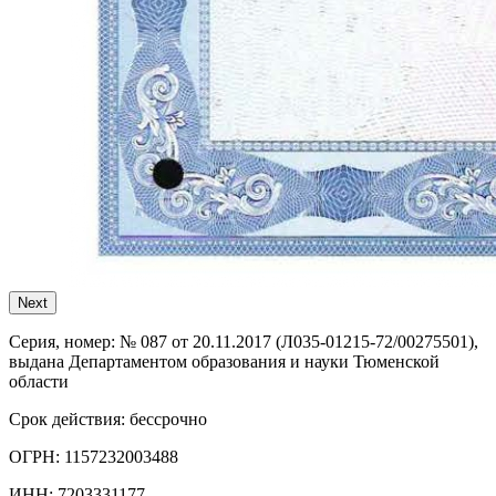
Next
Серия, номер:
№ 087 от 20.11.2017 (Л035-01215-72/00275501),
выдана Департаментом образования и науки Тюменской
области
Срок действия:
бессрочно
ОГРН:
1157232003488
ИНН:
7203331177