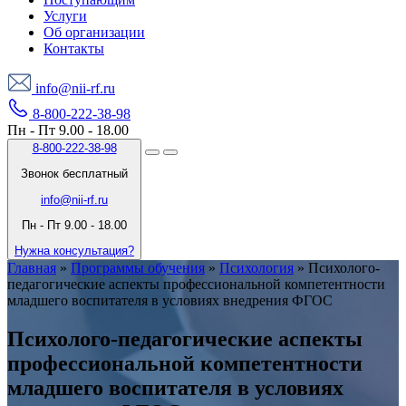
Услуги
Об организации
Контакты
info@nii-rf.ru
8-800-222-38-98
Пн - Пт 9.00 - 18.00
8-800-222-38-98
Звонок бесплатный
info@nii-rf.ru
Пн - Пт 9.00 - 18.00
Нужна консультация?
Главная
»
Программы обучения
»
Психология
»
Психолого-
педагогические аспекты профессиональной компетентности
младшего воспитателя в условиях внедрения ФГОС
Психолого-педагогические аспекты
профессиональной компетентности
младшего воспитателя в условиях