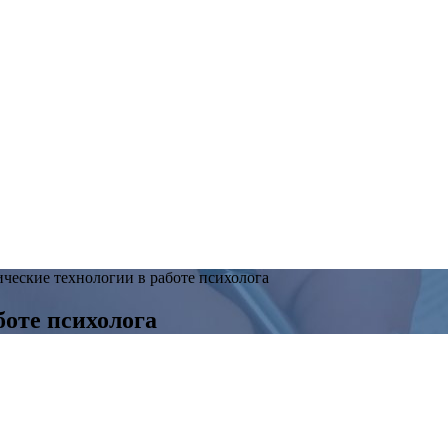
ческие технологии в работе психолога
боте психолога