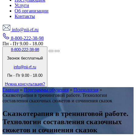
Услуги
Об организации
Контакты
info@nii-rf.ru
8-800-222-38-98
Пн - Пт 9.00 - 18.00
8-800-222-38-98
Звонок бесплатный
info@nii-rf.ru
Пн - Пт 9.00 - 18.00
Нужна консультация?
Главная
»
Программы обучения
»
Психология
»
Сказкотерапия в тренинговой работе. Технологии
составления сказочных сюжетов и сочинения сказок
Сказкотерапия в тренинговой работе.
Технологии составления сказочных
сюжетов и сочинения сказок