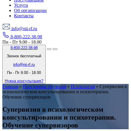
Услуги
Об организации
Контакты
info@nii-rf.ru
8-800-222-38-98
Пн - Пт 9.00 - 18.00
8-800-222-38-98
Звонок бесплатный
info@nii-rf.ru
Пн - Пт 9.00 - 18.00
Нужна консультация?
Главная
»
Программы обучения
»
Психология
»
Супервизия в
психологическом консультировании и психотерапии.
Обучение супервизоров
Супервизия в психологическом
консультировании и психотерапии.
Обучение супервизоров