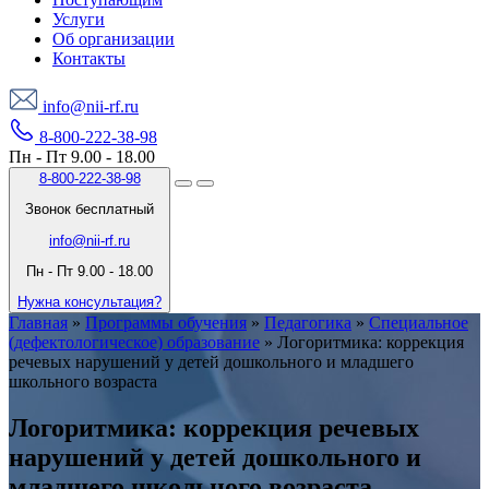
Услуги
Об организации
Контакты
info@nii-rf.ru
8-800-222-38-98
Пн - Пт 9.00 - 18.00
8-800-222-38-98
Звонок бесплатный
info@nii-rf.ru
Пн - Пт 9.00 - 18.00
Нужна консультация?
Главная
»
Программы обучения
»
Педагогика
»
Специальное
(дефектологическое) образование
»
Логоритмика: коррекция
речевых нарушений у детей дошкольного и младшего
школьного возраста
Логоритмика: коррекция речевых
нарушений у детей дошкольного и
младшего школьного возраста