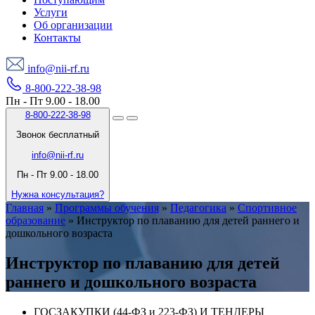
Услуги
Об организации
Контакты
info@nii-rf.ru
8-800-222-38-98
Пн - Пт 9.00 - 18.00
8-800-222-38-98
Звонок бесплатный
info@nii-rf.ru
Пн - Пт 9.00 - 18.00
Нужна консультация?
Главная
»
Программы обучения
»
Педагогика
»
Спортивное
образование
»
Инструктор по плаванию для детей раннего и
дошкольного возраста
Инструктор по плаванию для детей
раннего и дошкольного возраста
ГОСЗАКУПКИ (44-ФЗ и 223-ФЗ) И ТЕНДЕРЫ