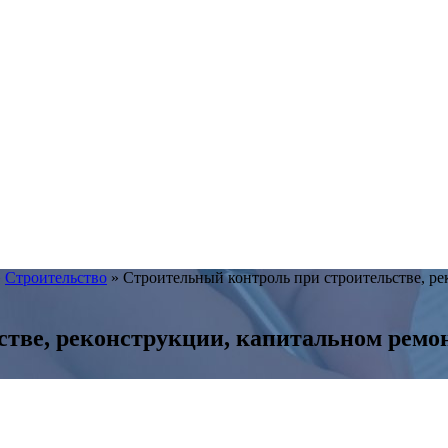
»
Строительство
»
Строительный контроль при строительстве, р
стве, реконструкции, капитальном ремо