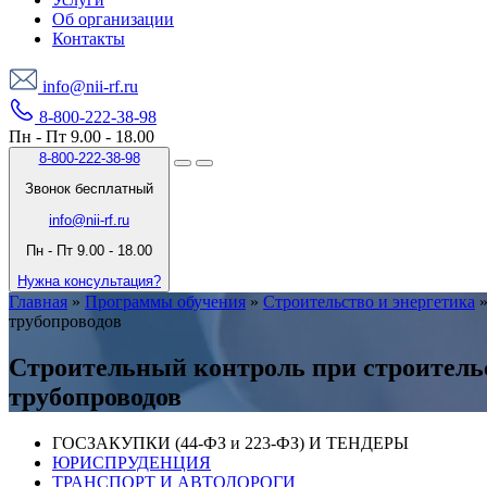
Об организации
Контакты
info@nii-rf.ru
8-800-222-38-98
Пн - Пт 9.00 - 18.00
8-800-222-38-98
Звонок бесплатный
info@nii-rf.ru
Пн - Пт 9.00 - 18.00
Нужна консультация?
Главная
»
Программы обучения
»
Строительство и энергетика
трубопроводов
Строительный контроль при строитель
трубопроводов
ГОСЗАКУПКИ (44-ФЗ и 223-ФЗ) И ТЕНДЕРЫ
ЮРИСПРУДЕНЦИЯ
ТРАНСПОРТ И АВТОДОРОГИ