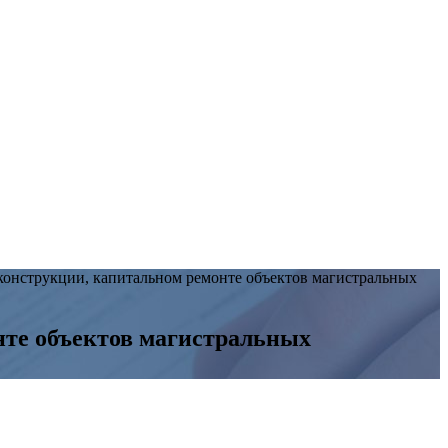
еконструкции, капитальном ремонте объектов магистральных
нте объектов магистральных