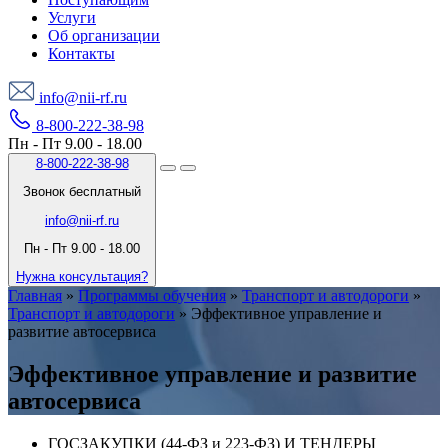
Услуги
Об организации
Контакты
info@nii-rf.ru
8-800-222-38-98
Пн - Пт 9.00 - 18.00
8-800-222-38-98
Звонок бесплатный
info@nii-rf.ru
Пн - Пт 9.00 - 18.00
Нужна консультация?
Главная
»
Программы обучения
»
Транспорт и автодороги
»
Транспорт и автодороги
»
Эффективное управление и
развитие автосервиса
Эффективное управление и развитие
автосервиса
ГОСЗАКУПКИ (44-ФЗ и 223-ФЗ) И ТЕНДЕРЫ