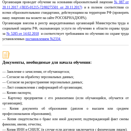
Организация проводит обучение на основании образовательной лицензии
№ 087 от
20.11.2017 (Л035-01215-72/00275501 от 20.11.2017)
и в полном соответствии со
всеми образовательными стандартами, действующими на территории РФ (проверить
нашу лицензию вы можете на сайте РОСОБРНАДЗОРА).
Организация внесена в реестр аккредитованных организаций Министерства труда и
социальной защиты РФ, оказывающих услуги по обучению в области охраны труда
за
№ 5285 от 14.02.2018
и соответствует требованиям по обучению по охране труда
установленных
постановлением №2334.
Документы, необходимые для начала обучения:
— Заявление о зачислении, от обучающегося;
— Согласие на обработку персональных данных;
— Согласие на распространение персональных данных;
— Лист ознакомления с информацией об организации;
— Копию паспорта;
— Карточку предприятия с его реквизитами (если обучающийся, обучается от
организации);
— Копия документа об образовании (диплом о высшем или среднем
профессиональном образовании);
— Копия свидетельства о браке или иной документ, подтверждающий факт смены
фамилии, имени, отчества;
— Копия ИНН и СНИЛС (в случае если договор заключается с физическим лицом).