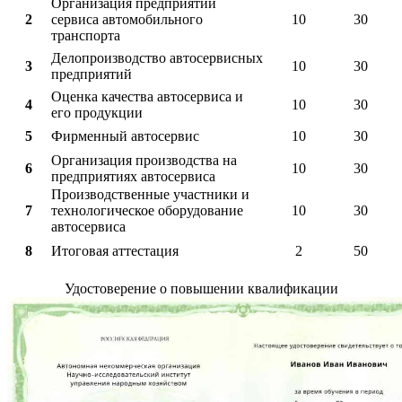
Организация предприятий
2
сервиса автомобильного
10
30
транспорта
Делопроизводство автосервисных
3
10
30
предприятий
Оценка качества автосервиса и
4
10
30
его продукции
5
Фирменный автосервис
10
30
Организация производства на
6
10
30
предприятиях автосервиса
Производственные участники и
7
технологическое оборудование
10
30
автосервиса
8
Итоговая аттестация
2
50
Удостоверение о повышении квалификации