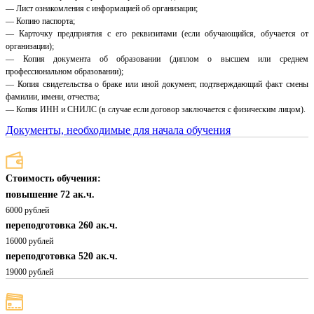
— Лист ознакомления с информацией об организации;
— Копию паспорта;
— Карточку предприятия с его реквизитами (если обучающийся, обучается от
организации);
— Копия документа об образовании (диплом о высшем или среднем
профессиональном образовании);
— Копия свидетельства о браке или иной документ, подтверждающий факт смены
фамилии, имени, отчества;
— Копия ИНН и СНИЛС (в случае если договор заключается с физическим лицом).
Документы, необходимые для начала обучения
Стоимость обучения:
повышение 72 ак.ч.
6000 рублей
переподготовка 260 ак.ч.
16000 рублей
переподготовка 520 ак.ч.
19000 рублей