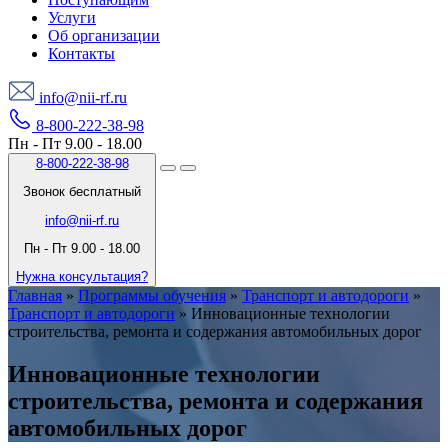
Услуги
Об организации
Контакты
info@nii-rf.ru
8-800-222-38-98
Пн - Пт 9.00 - 18.00
8-800-222-38-98
Звонок бесплатный
info@nii-rf.ru
Пн - Пт 9.00 - 18.00
Нужна консультация?
Главная
»
Программы обучения
»
Транспорт и автодороги
»
Транспорт и автодороги
»
Инновационные технологии
строительства, ремонта и содержания автомобильных дорог
Инновационные технологии
строительства, ремонта и содержания
автомобильных дорог