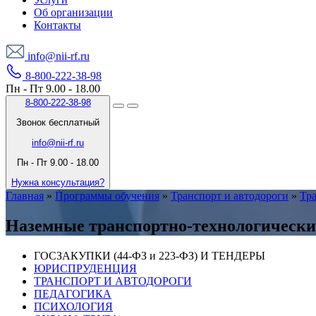
Об организации
Контакты
info@nii-rf.ru
8-800-222-38-98
Пн - Пт 9.00 - 18.00
8-800-222-38-98
Звонок бесплатный
info@nii-rf.ru
Пн - Пт 9.00 - 18.00
Нужна консультация?
Главная
»
Программы обучения
»
Транспорт и автодороги
»
Тра
Наземные транспортно-технологическ
ГОСЗАКУПКИ (44-ФЗ и 223-ФЗ) И ТЕНДЕРЫ
ЮРИСПРУДЕНЦИЯ
ТРАНСПОРТ И АВТОДОРОГИ
ПЕДАГОГИКА
ПСИХОЛОГИЯ