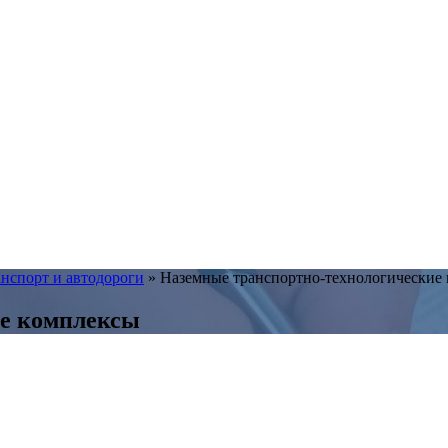
нспорт и автодороги
»
Наземные транспортно-технологические
ие комплексы