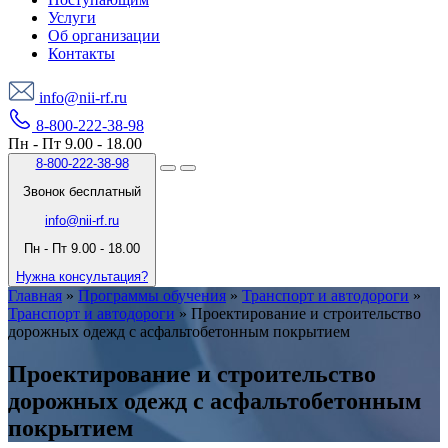
Услуги
Об организации
Контакты
info@nii-rf.ru
8-800-222-38-98
Пн - Пт 9.00 - 18.00
8-800-222-38-98
Звонок бесплатный
info@nii-rf.ru
Пн - Пт 9.00 - 18.00
Нужна консультация?
Главная
»
Программы обучения
»
Транспорт и автодороги
»
Транспорт и автодороги
»
Проектирование и строительство
дорожных одежд с асфальтобетонным покрытием
Проектирование и строительство
дорожных одежд с асфальтобетонным
покрытием