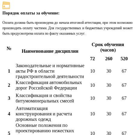
Порядок оплаты за обучение:
Оплата должна быть произведена до начала итоговой аттестации, при этом возможно
производить оплату частями. Для государственных и бюджетных учреждений может
быть предусмотрена оплата по факту оказанных услуг.
Срок обучения
№
(часов)
Наименование дисциплин
72
260
520
Законодательные и нормативные
1
акты РФ в области
10
30
67
градостроительной деятельности
Классификация автомобильных
2
10
30
67
дорог Российской Федерации
Классификация и свойства
3
10
30
67
битумоминеральных смесей
Автоматизация
4
конструирования и расчета
10
30
67
дорожных одежд
Основные положения по
проектированию нежестких
5
10
30
67