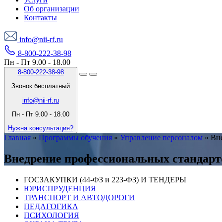
Об организации
Контакты
info@nii-rf.ru
8-800-222-38-98
Пн - Пт 9.00 - 18.00
8-800-222-38-98
Звонок бесплатный
info@nii-rf.ru
Пн - Пт 9.00 - 18.00
Нужна консультация?
Главная
»
Программы обучения
»
Управление персоналом
»
Вне
Внедрение профессиональных стандарто
ГОСЗАКУПКИ (44-ФЗ и 223-ФЗ) И ТЕНДЕРЫ
ЮРИСПРУДЕНЦИЯ
ТРАНСПОРТ И АВТОДОРОГИ
ПЕДАГОГИКА
ПСИХОЛОГИЯ