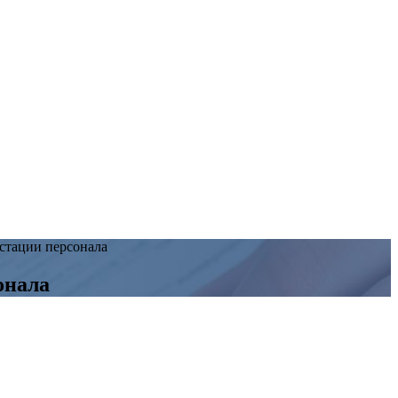
стации персонала
онала