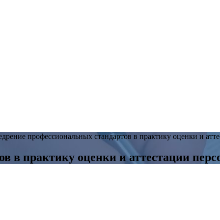
дрение профессиональных стандартов в практику оценки и атте
в в практику оценки и аттестации перс