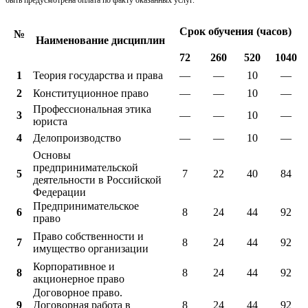
быть предусмотрена оплата по факту оказанных услуг.
Срок обучения (часов)
№
Наименование дисциплин
72
260
520
1040
1
Теория государства и права
—
—
10
—
2
Конституционное право
—
—
10
—
Профессиональная этика
3
—
—
10
—
юриста
4
Делопроизводство
—
—
10
—
Основы
предпринимательской
5
7
22
40
84
деятельности в Российской
Федерации
Предпринимательское
6
8
24
44
92
право
Право собственности и
7
8
24
44
92
имущество организации
Корпоративное и
8
8
24
44
92
акционерное право
Договорное право.
9
Договорная работа в
8
24
44
92