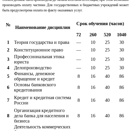
производить оплату частями. Для государственных и бюджетных учреждений может
быть предусмотрена оплата по факту оказанных услуг.
Срок обучения (часов)
№
Наименование дисциплин
72
260
520
1040
1
Теория государства и права
—
10
25
30
2
Конституционное право
—
10
25
30
Профессиональная этика
3
—
10
25
30
юриста
4
Делопроизводство
—
10
25
30
Финансы, денежное
5
8
16
40
86
обращение и кредит
Основы банковского
6
8
16
40
86
кредитования
Кредит и кредитная система
7
8
16
40
86
России
Организация кредитного
8
дела банка для населения и
8
16
40
86
бизнеса
Деятельность коммерческих