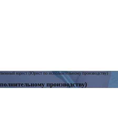
твенный юрист (Юрист по исполнительному производству)
полнительному производству)