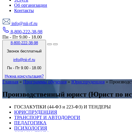
Об организации
Контакты
info@nii-rf.ru
8-800-222-38-98
Пн - Пт 9.00 - 18.00
8-800-222-38-98
Звонок бесплатный
info@nii-rf.ru
Пн - Пт 9.00 - 18.00
Нужна консультация?
Главная
»
Программы обучения
»
Юриспруденция
»
Производс
Производственный юрист (Юрист по ис
ГОСЗАКУПКИ (44-ФЗ и 223-ФЗ) И ТЕНДЕРЫ
ЮРИСПРУДЕНЦИЯ
ТРАНСПОРТ И АВТОДОРОГИ
ПЕДАГОГИКА
ПСИХОЛОГИЯ