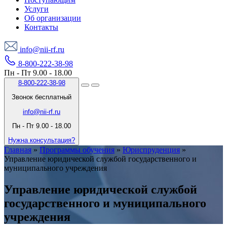
Услуги
Об организации
Контакты
info@nii-rf.ru
8-800-222-38-98
Пн - Пт 9.00 - 18.00
8-800-222-38-98
Звонок бесплатный
info@nii-rf.ru
Пн - Пт 9.00 - 18.00
Нужна консультация?
Главная
»
Программы обучения
»
Юриспруденция
»
Управление юридической службой государственного и
муниципального учреждения
Управление юридической службой
государственного и муниципального
учреждения