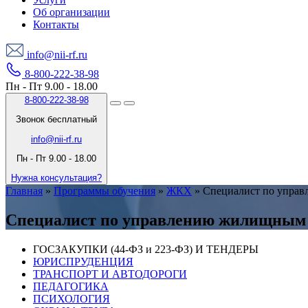
Об организации
Контакты
info@nii-rf.ru
8-800-222-38-98
Пн - Пт 9.00 - 18.00
8-800-222-38-98
Звонок бесплатный
info@nii-rf.ru
Пн - Пт 9.00 - 18.00
Нужна консультация?
Главная
»
Программы обучения
»
ЖКХ
»
Специалист по упра
Специалист по управлению жилищным
ГОСЗАКУПКИ (44-ФЗ и 223-ФЗ) И ТЕНДЕРЫ
ЮРИСПРУДЕНЦИЯ
ТРАНСПОРТ И АВТОДОРОГИ
ПЕДАГОГИКА
ПСИХОЛОГИЯ