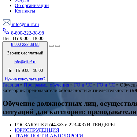
Об организации
Контакты
info@nii-rf.ru
8-800-222-38-98
Пн - Пт 9.00 - 18.00
8-800-222-38-98
Звонок бесплатный
info@nii-rf.ru
Пн - Пт 9.00 - 18.00
Нужна консультация?
Главная
»
Программы обучения
»
ГО и ЧС
»
ГО и ЧС
»
Обучени
категории: преподаватели безопасности жизнедеятельности (Б
Обучение должностных лиц, осуществл
ситуаций для категории: преподавател
ГОСЗАКУПКИ (44-ФЗ и 223-ФЗ) И ТЕНДЕРЫ
ЮРИСПРУДЕНЦИЯ
ТРАНСПОРТ И АВТОДОРОГИ