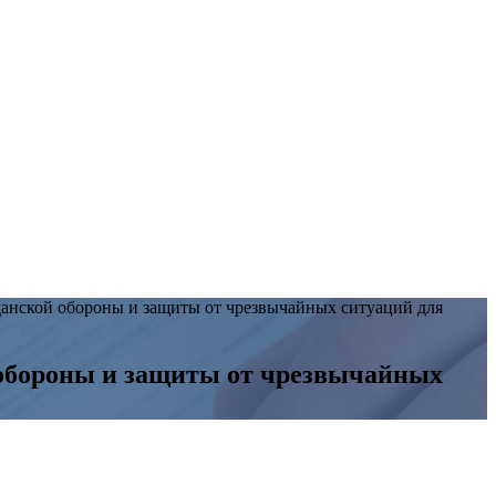
анской обороны и защиты от чрезвычайных ситуаций для
 обороны и защиты от чрезвычайных