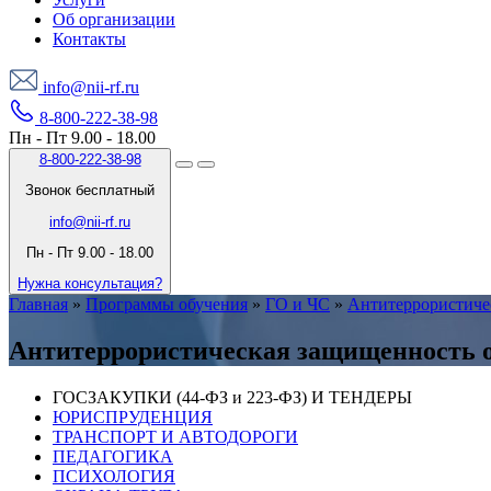
Об организации
Контакты
info@nii-rf.ru
8-800-222-38-98
Пн - Пт 9.00 - 18.00
8-800-222-38-98
Звонок бесплатный
info@nii-rf.ru
Пн - Пт 9.00 - 18.00
Нужна консультация?
Главная
»
Программы обучения
»
ГО и ЧС
»
Антитеррористиче
Антитеррористическая защищенность о
ГОСЗАКУПКИ (44-ФЗ и 223-ФЗ) И ТЕНДЕРЫ
ЮРИСПРУДЕНЦИЯ
ТРАНСПОРТ И АВТОДОРОГИ
ПЕДАГОГИКА
ПСИХОЛОГИЯ