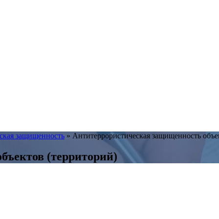
ская защищенность
»
Антитеррористическая защищенность объек
бъектов (территорий)