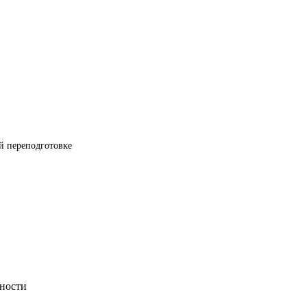
й переподготовке
нности