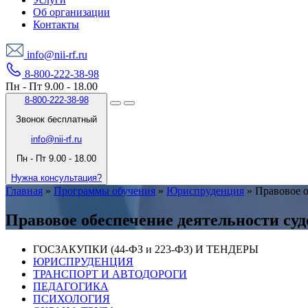
Об организации
Контакты
info@nii-rf.ru
8-800-222-38-98
Пн - Пт 9.00 - 18.00
8-800-222-38-98
Звонок бесплатный
info@nii-rf.ru
Пн - Пт 9.00 - 18.00
Нужна консультация?
Главная
»
Программы обучения
»
Юриспруденция
»
Правовое о
Правовое обеспечение деятельности су
ГОСЗАКУПКИ (44-ФЗ и 223-ФЗ) И ТЕНДЕРЫ
ЮРИСПРУДЕНЦИЯ
ТРАНСПОРТ И АВТОДОРОГИ
ПЕДАГОГИКА
ПСИХОЛОГИЯ