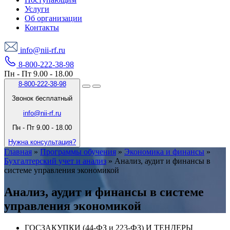
Услуги
Об организации
Контакты
info@nii-rf.ru
8-800-222-38-98
Пн - Пт 9.00 - 18.00
8-800-222-38-98
Звонок бесплатный
info@nii-rf.ru
Пн - Пт 9.00 - 18.00
Нужна консультация?
Главная
»
Программы обучения
»
Экономика и финансы
»
Бухгалтерский учет и анализ
»
Анализ, аудит и финансы в
системе управления экономикой
Анализ, аудит и финансы в системе
управления экономикой
ГОСЗАКУПКИ (44-ФЗ и 223-ФЗ) И ТЕНДЕРЫ