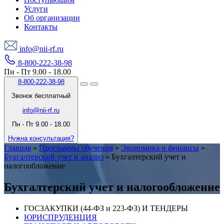
Услуги
Об организации
Контакты
info@nii-rf.ru
8-800-222-38-98
Пн - Пт 9.00 - 18.00
8-800-222-38-98
Звонок бесплатный
info@nii-rf.ru
Пн - Пт 9.00 - 18.00
Нужна консультация?
Главная
»
Программы обучения
»
Экономика и финансы
»
Бухгалтерский учет и анализ
»
Бухгалтерский учет и
налогообложение
Бухгалтерский учет и налогообложение
ГОСЗАКУПКИ (44-ФЗ и 223-ФЗ) И ТЕНДЕРЫ
ЮРИСПРУДЕНЦИЯ