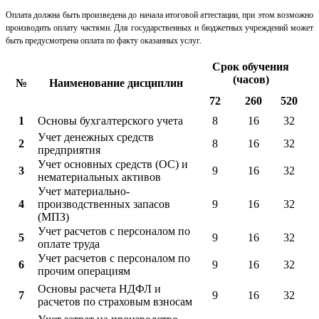
Оплата должна быть произведена до начала итоговой аттестации, при этом возможно
производить оплату частями. Для государственных и бюджетных учреждений может
быть предусмотрена оплата по факту оказанных услуг.
Срок обучения
(часов)
№
Наименование дисциплин
72
260
520
1
Основы бухгалтерского учета
8
16
32
Учет денежных средств
2
8
16
32
предприятия
Учет основных средств (ОС) и
3
9
16
32
нематериальных активов
Учет материально-
4
производственных запасов
9
16
32
(МПЗ)
Учет расчетов с персоналом по
5
9
16
32
оплате труда
Учет расчетов с персоналом по
6
9
16
32
прочим операциям
Основы расчета НДФЛ и
7
9
16
32
расчетов по страховым взносам