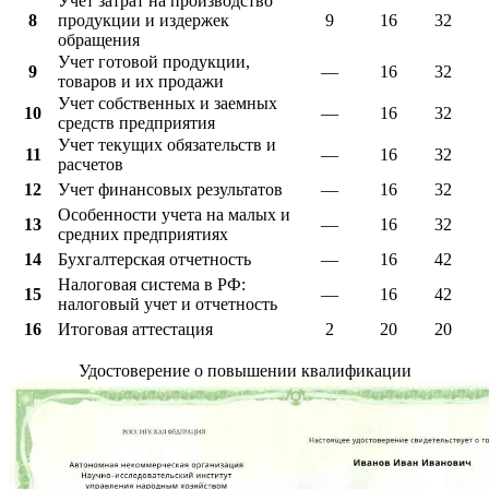
Учет затрат на производство
8
продукции и издержек
9
16
32
обращения
Учет готовой продукции,
9
—
16
32
товаров и их продажи
Учет собственных и заемных
10
—
16
32
средств предприятия
Учет текущих обязательств и
11
—
16
32
расчетов
12
Учет финансовых результатов
—
16
32
Особенности учета на малых и
13
—
16
32
средних предприятиях
14
Бухгалтерская отчетность
—
16
42
Налоговая система в РФ:
15
—
16
42
налоговый учет и отчетность
16
Итоговая аттестация
2
20
20
Удостоверение о повышении квалификации